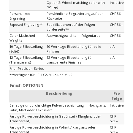
Option 2: Wheel matching color with
inclusive
"V" red
Personalized
Persöhnliche Eingravierung auf der
CHF 36.–
Engraving
Rückseite
Exposed Engraving**
Spezifikationen auf der Felgen
CHF 36.–
vorderseite**
Color Mathched
Auswuchtgewichte in Felgenfarbe
CHF 36.–
Weights
10 Tage Eilbestellung
10 Werktage Eilbestellung für solid
a.A.
(Solid)
Finishes
12 Tage Eilbestellung
12 Werktage Eilbestellung für
a.A.
(Transparent)
transparente Finishes
*nur Precision-Series
**Verfügbar für LC, LC2, ML-X und ML-R
Finish OPTIONEN
Beschreibung
Pro
Felge
Beliebige undurchsichtige Pulverbeschichtung in Hochglanz,
Inklusive
Satin, Matt oder Texturiert
Farbige Pulverbeschichtung in Gebürstet / Klarglanz oder
CHF
Transparent,
592.–
Farbige Pulverbeschichtung in Poliert / Klarglanz oder
CHF
Transparent,
592.–