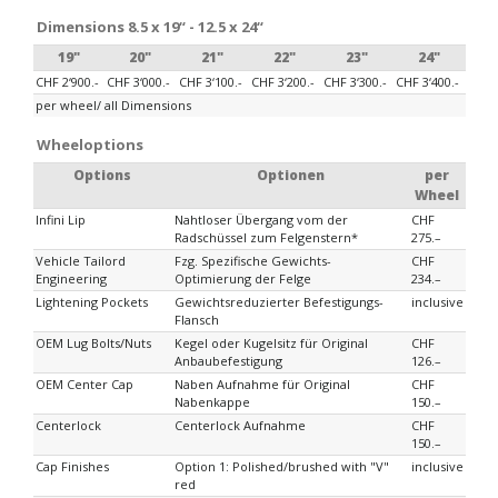
Dimensions 8.5 x 19“ - 12.5 x 24“
19"
20"
21"
22"
23"
24"
CHF 2‘900.-
CHF 3‘000.-
CHF 3‘100.-
CHF 3‘200.-
CHF 3‘300.-
CHF 3‘400.-
per wheel/ all Dimensions
Wheeloptions
Options
Optionen
per
Wheel
Infini Lip
Nahtloser Übergang vom der
CHF
Radschüssel zum Felgenstern*
275.–
Vehicle Tailord
Fzg. Spezifische Gewichts-
CHF
Engineering
Optimierung der Felge
234.–
Lightening Pockets
Gewichtsreduzierter Befestigungs-
inclusive
Flansch
OEM Lug Bolts/Nuts
Kegel oder Kugelsitz für Original
CHF
Anbaubefestigung
126.–
OEM Center Cap
Naben Aufnahme für Original
CHF
Nabenkappe
150.–
Centerlock
Centerlock Aufnahme
CHF
150.–
Cap Finishes
Option 1: Polished/brushed with "V"
inclusive
red