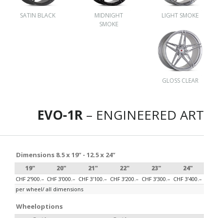
SATIN BLACK
MIDNIGHT
LIGHT SMOKE
SMOKE
GLOSS CLEAR
EVO-1R
– ENGINEERED ART
Dimensions 8.5 x 19“ - 12.5 x 24“
19"
20"
21"
22"
23"
24"
CHF 2’900.–
CHF 3’000.–
CHF 3’100.–
CHF 3’200.–
CHF 3’300.–
CHF 3’400.–
per wheel/ all dimensions
Wheeloptions