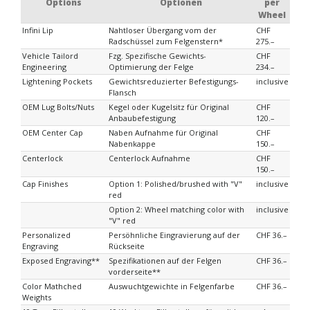
Options
Optionen
per
Wheel
Infini Lip
Nahtloser Übergang vom der
CHF
Radschüssel zum Felgenstern*
275.–
Vehicle Tailord
Fzg. Spezifische Gewichts-
CHF
Engineering
Optimierung der Felge
234.–
Lightening Pockets
Gewichtsreduzierter Befestigungs-
inclusive
Flansch
OEM Lug Bolts/Nuts
Kegel oder Kugelsitz für Original
CHF
Anbaubefestigung
120.–
OEM Center Cap
Naben Aufnahme für Original
CHF
Nabenkappe
150.–
Centerlock
Centerlock Aufnahme
CHF
150.–
Cap Finishes
Option 1: Polished/brushed with "V"
inclusive
red
Option 2: Wheel matching color with
inclusive
"V" red
Personalized
Persöhnliche Eingravierung auf der
CHF 36.–
Engraving
Rückseite
Exposed Engraving**
Spezifikationen auf der Felgen
CHF 36.–
vorderseite**
Color Mathched
Auswuchtgewichte in Felgenfarbe
CHF 36.–
Weights