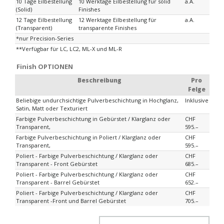
10 Tage Eilbestellung
10 Werktage Eilbestellung für solid
a.A.
(Solid)
Finishes
12 Tage Eilbestellung
12 Werktage Eilbestellung für
a.A.
(Transparent)
transparente Finishes
*nur Precision-Series
**Verfügbar für LC, LC2, ML-X und ML-R
Finish OPTIONEN
Beschreibung
Pro
Felge
Beliebige undurchsichtige Pulverbeschichtung in Hochglanz,
Inklusive
Satin, Matt oder Texturiert
Farbige Pulverbeschichtung in Gebürstet / Klarglanz oder
CHF
Transparent,
595.–
Farbige Pulverbeschichtung in Poliert / Klarglanz oder
CHF
Transparent,
595.–
Poliert - Farbige Pulverbeschichtung / Klarglanz oder
CHF
Transparent - Front Gebürstet
685.–
Poliert - Farbige Pulverbeschichtung / Klarglanz oder
CHF
Transparent - Barrel Gebürstet
652.–
Poliert - Farbige Pulverbeschichtung / Klarglanz oder
CHF
Transparent -Front und Barrel Gebürstet
705.–