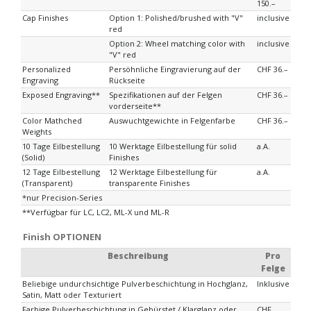
150.–
Cap Finishes
Option 1: Polished/brushed with "V"
inclusive
red
Option 2: Wheel matching color with
inclusive
"V" red
Personalized
Persöhnliche Eingravierung auf der
CHF 36.–
Engraving
Rückseite
Exposed Engraving**
Spezifikationen auf der Felgen
CHF 36.–
vorderseite**
Color Mathched
Auswuchtgewichte in Felgenfarbe
CHF 36.–
Weights
10 Tage Eilbestellung
10 Werktage Eilbestellung für solid
a.A.
(Solid)
Finishes
12 Tage Eilbestellung
12 Werktage Eilbestellung für
a.A.
(Transparent)
transparente Finishes
*nur Precision-Series
**Verfügbar für LC, LC2, ML-X und ML-R
Finish OPTIONEN
Beschreibung
Pro
Felge
Beliebige undurchsichtige Pulverbeschichtung in Hochglanz,
Inklusive
Satin, Matt oder Texturiert
Farbige Pulverbeschichtung in Gebürstet / Klarglanz oder
CHF