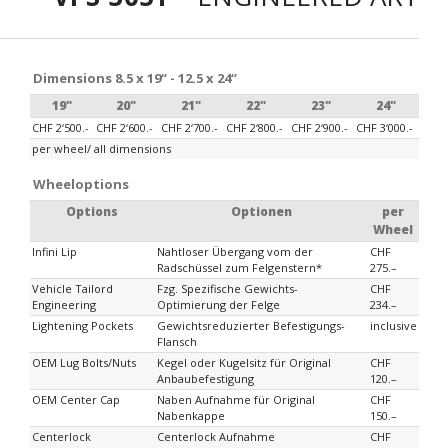
Dimensions 8.5 x 19“ - 12.5 x 24“
19"
20"
21"
22"
23"
24"
CHF 2‘500.-
CHF 2‘600.-
CHF 2‘700.-
CHF 2‘800.-
CHF 2‘900.-
CHF 3‘000.-
per wheel/ all dimensions
Wheeloptions
Options
Optionen
per
Wheel
Infini Lip
Nahtloser Übergang vom der
CHF
Radschüssel zum Felgenstern*
275.–
Vehicle Tailord
Fzg. Spezifische Gewichts-
CHF
Engineering
Optimierung der Felge
234.–
Lightening Pockets
Gewichtsreduzierter Befestigungs-
inclusive
Flansch
OEM Lug Bolts/Nuts
Kegel oder Kugelsitz für Original
CHF
Anbaubefestigung
120.–
OEM Center Cap
Naben Aufnahme für Original
CHF
Nabenkappe
150.–
Centerlock
Centerlock Aufnahme
CHF