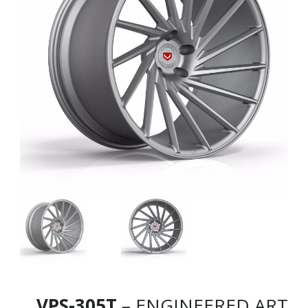
VPS-305T
– ENGINEERED ART