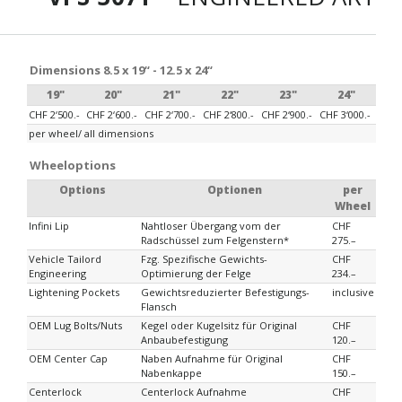
Dimensions 8.5 x 19“ - 12.5 x 24“
19"
20"
21"
22"
23"
24"
CHF 2‘500.-
CHF 2‘600.-
CHF 2‘700.-
CHF 2‘800.-
CHF 2‘900.-
CHF 3‘000.-
per wheel/ all dimensions
Wheeloptions
Options
Optionen
per
Wheel
Infini Lip
Nahtloser Übergang vom der
CHF
Radschüssel zum Felgenstern*
275.–
Vehicle Tailord
Fzg. Spezifische Gewichts-
CHF
Engineering
Optimierung der Felge
234.–
Lightening Pockets
Gewichtsreduzierter Befestigungs-
inclusive
Flansch
OEM Lug Bolts/Nuts
Kegel oder Kugelsitz für Original
CHF
Anbaubefestigung
120.–
OEM Center Cap
Naben Aufnahme für Original
CHF
Nabenkappe
150.–
Centerlock
Centerlock Aufnahme
CHF