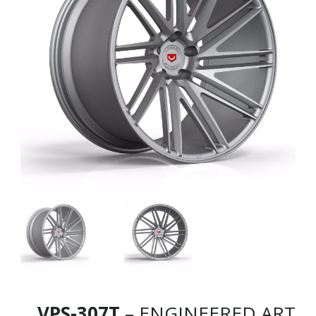
VPS-307T
– ENGINEERED ART