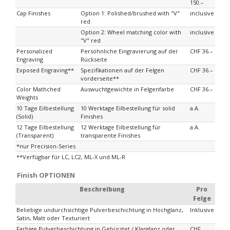
150.–
Cap Finishes
Option 1: Polished/brushed with "V"
inclusive
red
Option 2: Wheel matching color with
inclusive
"V" red
Personalized
Persöhnliche Eingravierung auf der
CHF 36.–
Engraving
Rückseite
Exposed Engraving**
Spezifikationen auf der Felgen
CHF 36.–
vorderseite**
Color Mathched
Auswuchtgewichte in Felgenfarbe
CHF 36.–
Weights
10 Tage Eilbestellung
10 Werktage Eilbestellung für solid
a.A.
(Solid)
Finishes
12 Tage Eilbestellung
12 Werktage Eilbestellung für
a.A.
(Transparent)
transparente Finishes
*nur Precision-Series
**Verfügbar für LC, LC2, ML-X und ML-R
Finish OPTIONEN
Beschreibung
Pro
Felge
Beliebige undurchsichtige Pulverbeschichtung in Hochglanz,
Inklusive
Satin, Matt oder Texturiert
Farbige Pulverbeschichtung in Gebürstet / Klarglanz oder
CHF