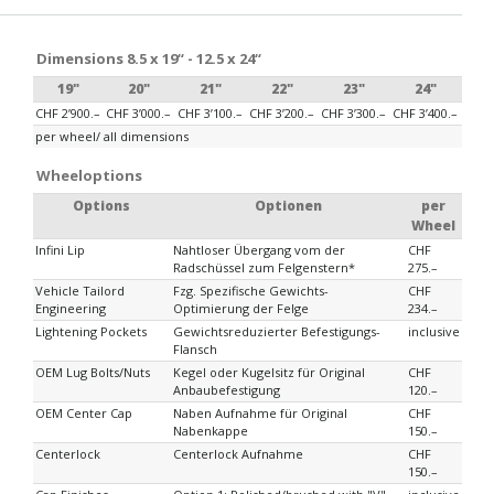
Dimensions 8.5 x 19“ - 12.5 x 24“
19"
20"
21"
22"
23"
24"
CHF 2’900.–
CHF 3’000.–
CHF 3’100.–
CHF 3’200.–
CHF 3’300.–
CHF 3’400.–
per wheel/ all dimensions
Wheeloptions
Options
Optionen
per
Wheel
Infini Lip
Nahtloser Übergang vom der
CHF
Radschüssel zum Felgenstern*
275.–
Vehicle Tailord
Fzg. Spezifische Gewichts-
CHF
Engineering
Optimierung der Felge
234.–
Lightening Pockets
Gewichtsreduzierter Befestigungs-
inclusive
Flansch
OEM Lug Bolts/Nuts
Kegel oder Kugelsitz für Original
CHF
Anbaubefestigung
120.–
OEM Center Cap
Naben Aufnahme für Original
CHF
Nabenkappe
150.–
Centerlock
Centerlock Aufnahme
CHF
150.–