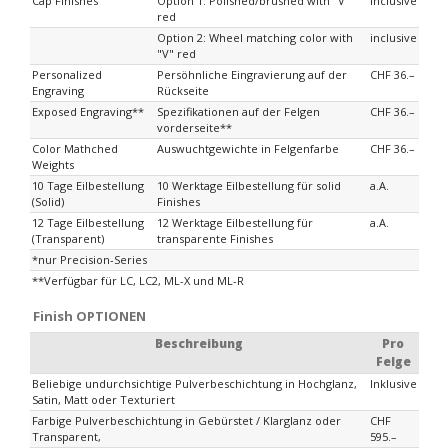
Cap Finishes
Option 1: Polished/brushed with "V"
inclusive
red
Option 2: Wheel matching color with
inclusive
"V" red
Personalized
Persöhnliche Eingravierung auf der
CHF 36.–
Engraving
Rückseite
Exposed Engraving**
Spezifikationen auf der Felgen
CHF 36.–
vorderseite**
Color Mathched
Auswuchtgewichte in Felgenfarbe
CHF 36.–
Weights
10 Tage Eilbestellung
10 Werktage Eilbestellung für solid
a.A.
(Solid)
Finishes
12 Tage Eilbestellung
12 Werktage Eilbestellung für
a.A.
(Transparent)
transparente Finishes
*nur Precision-Series
**Verfügbar für LC, LC2, ML-X und ML-R
Finish OPTIONEN
Beschreibung
Pro
Felge
Beliebige undurchsichtige Pulverbeschichtung in Hochglanz,
Inklusive
Satin, Matt oder Texturiert
Farbige Pulverbeschichtung in Gebürstet / Klarglanz oder
CHF
Transparent,
595.–