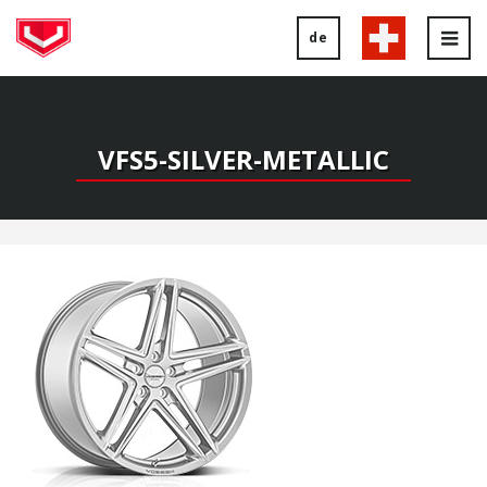
de
Tog
nav
VFS5-SILVER-METALLIC