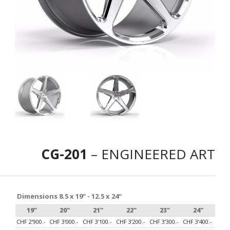
CG-201
– ENGINEERED ART
Dimensions 8.5 x 19“ - 12.5 x 24“
19"
20"
21"
22"
23"
24"
CHF 2‘900.-
CHF 3‘000.-
CHF 3‘100.-
CHF 3‘200.-
CHF 3‘300.-
CHF 3‘400.-