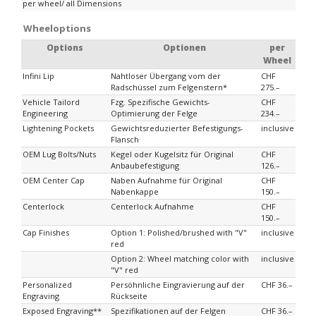
per wheel/ all Dimensions
Wheeloptions
Options
Optionen
per
Wheel
Infini Lip
Nahtloser Übergang vom der
CHF
Radschüssel zum Felgenstern*
275.–
Vehicle Tailord
Fzg. Spezifische Gewichts-
CHF
Engineering
Optimierung der Felge
234.–
Lightening Pockets
Gewichtsreduzierter Befestigungs-
inclusive
Flansch
OEM Lug Bolts/Nuts
Kegel oder Kugelsitz für Original
CHF
Anbaubefestigung
126.–
OEM Center Cap
Naben Aufnahme für Original
CHF
Nabenkappe
150.–
Centerlock
Centerlock Aufnahme
CHF
150.–
Cap Finishes
Option 1: Polished/brushed with "V"
inclusive
red
Option 2: Wheel matching color with
inclusive
"V" red
Personalized
Persöhnliche Eingravierung auf der
CHF 36.–
Engraving
Rückseite
Exposed Engraving**
Spezifikationen auf der Felgen
CHF 36.–