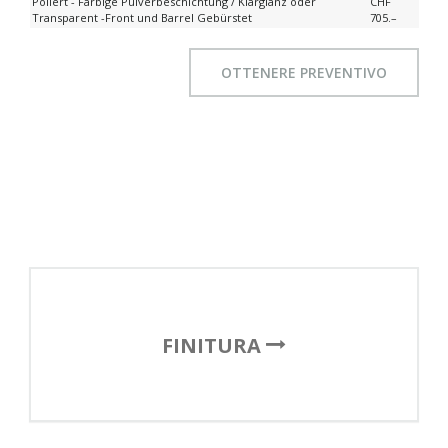
Poliert - Farbige Pulverbeschichtung / Klarglanz oder
CHF
Transparent -Front und Barrel Gebürstet
705.–
OTTENERE PREVENTIVO
FINITURA