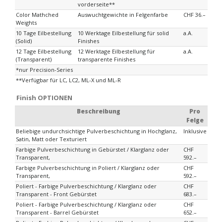
vorderseite**
Color Mathched
Auswuchtgewichte in Felgenfarbe
CHF 36.–
Weights
10 Tage Eilbestellung
10 Werktage Eilbestellung für solid
a.A.
(Solid)
Finishes
12 Tage Eilbestellung
12 Werktage Eilbestellung für
a.A.
(Transparent)
transparente Finishes
*nur Precision-Series
**Verfügbar für LC, LC2, ML-X und ML-R
Finish OPTIONEN
Beschreibung
Pro
Felge
Beliebige undurchsichtige Pulverbeschichtung in Hochglanz,
Inklusive
Satin, Matt oder Texturiert
Farbige Pulverbeschichtung in Gebürstet / Klarglanz oder
CHF
Transparent,
592.–
Farbige Pulverbeschichtung in Poliert / Klarglanz oder
CHF
Transparent,
592.–
Poliert - Farbige Pulverbeschichtung / Klarglanz oder
CHF
Transparent - Front Gebürstet
683.–
Poliert - Farbige Pulverbeschichtung / Klarglanz oder
CHF
Transparent - Barrel Gebürstet
652.–