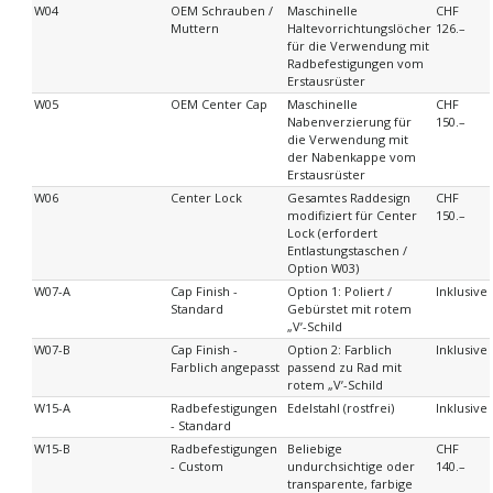
W04
OEM Schrauben /
Maschinelle
CHF
Muttern
Haltevorrichtungslöcher
126.–
für die Verwendung mit
Radbefestigungen vom
Erstausrüster
W05
OEM Center Cap
Maschinelle
CHF
Nabenverzierung für
150.–
die Verwendung mit
der Nabenkappe vom
Erstausrüster
W06
Center Lock
Gesamtes Raddesign
CHF
modifiziert für Center
150.–
Lock (erfordert
Entlastungstaschen /
Option W03)
W07-A
Cap Finish -
Option 1: Poliert /
Inklusive
Standard
Gebürstet mit rotem
„Vʼ-Schild
W07-B
Cap Finish -
Option 2: Farblich
Inklusive
Farblich angepasst
passend zu Rad mit
rotem „Vʼ-Schild
W15-A
Radbefestigungen
Edelstahl (rostfrei)
Inklusive
- Standard
W15-B
Radbefestigungen
Beliebige
CHF
- Custom
undurchsichtige oder
140.–
transparente, farbige