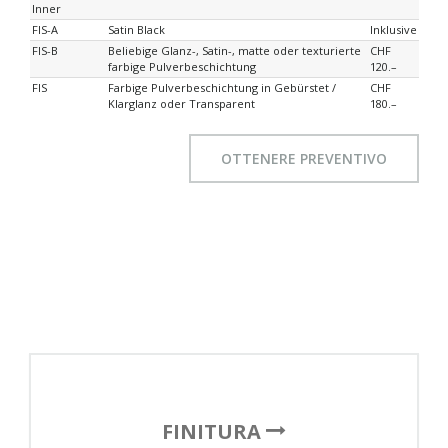
Inner
FIS-A
Satin Black
Inklusive
FIS-B
Beliebige Glanz-, Satin-, matte oder texturierte
CHF
farbige Pulverbeschichtung
120.–
FIS
Farbige Pulverbeschichtung in Gebürstet /
CHF
Klarglanz oder Transparent
180.–
OTTENERE PREVENTIVO
FINITURA