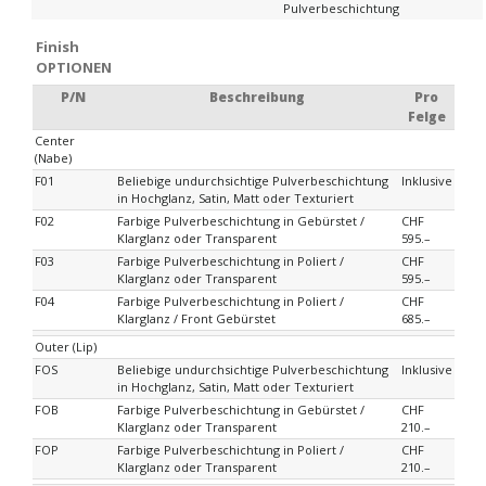
Pulverbeschichtung
Finish
OPTIONEN
P/N
Beschreibung
Pro
Felge
Center
(Nabe)
F01
Beliebige undurchsichtige Pulverbeschichtung
Inklusive
in Hochglanz, Satin, Matt oder Texturiert
F02
Farbige Pulverbeschichtung in Gebürstet /
CHF
Klarglanz oder Transparent
595.–
F03
Farbige Pulverbeschichtung in Poliert /
CHF
Klarglanz oder Transparent
595.–
F04
Farbige Pulverbeschichtung in Poliert /
CHF
Klarglanz / Front Gebürstet
685.–
Outer (Lip)
FOS
Beliebige undurchsichtige Pulverbeschichtung
Inklusive
in Hochglanz, Satin, Matt oder Texturiert
FOB
Farbige Pulverbeschichtung in Gebürstet /
CHF
Klarglanz oder Transparent
210.–
FOP
Farbige Pulverbeschichtung in Poliert /
CHF
Klarglanz oder Transparent
210.–