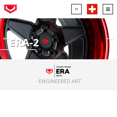
it
Tog
nav
Previous
Ne
Slide
Sl
ERA-2
- ENGINEERED ART