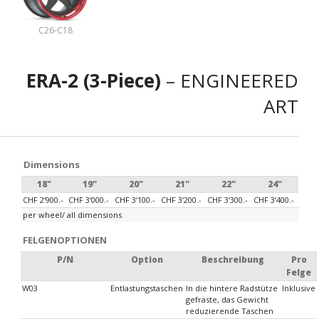
C26-C18
ERA-2 (3-Piece)
– ENGINEERED
ART
Dimensions
18"
19"
20"
21"
22"
24"
CHF 2‘900.-
CHF 3‘000.-
CHF 3‘100.-
CHF 3‘200.-
CHF 3‘300.-
CHF 3‘400.-
per wheel/ all dimensions
FELGENOPTIONEN
P/N
Option
Beschreibung
Pro
Felge
W03
Entlastungstaschen
In die hintere Radstütze
Inklusive
gefräste, das Gewicht
reduzierende Taschen