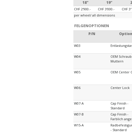
18"
19"
CHF 2‘900.-
CHF 3‘000.-
CHF 3‘
per wheel/ all dimensions
FELGENOPTIONEN
P/N
Optio
W03
Entlastungst
W04
OEM Schraub
Muttern
W05
OEM Center 
W06
Center Lock
W07-A
Cap Finish -
Standard
W07-B
Cap Finish -
Farblich ange
W15-A
Radbefestig
- Standard