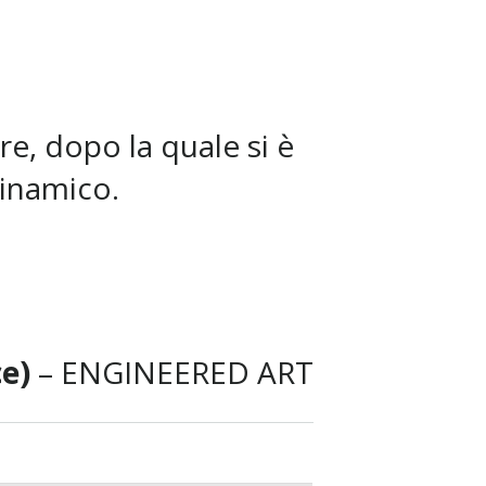
e, dopo la quale si è
dinamico.
ce)
– ENGINEERED ART