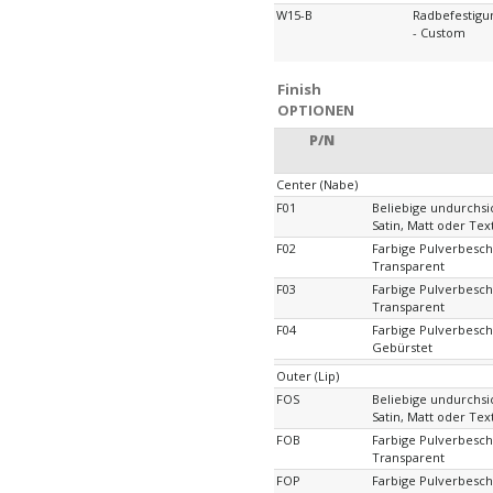
W15-B
Radbefestig
- Custom
Finish
OPTIONEN
P/N
Center (Nabe)
F01
Beliebige undurchsi
Satin, Matt oder Tex
F02
Farbige Pulverbesch
Transparent
F03
Farbige Pulverbeschi
Transparent
F04
Farbige Pulverbeschi
Gebürstet
Outer (Lip)
FOS
Beliebige undurchsi
Satin, Matt oder Tex
FOB
Farbige Pulverbesch
Transparent
FOP
Farbige Pulverbeschi