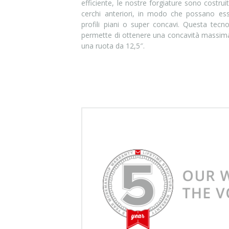
efficiente, le nostre forgiature sono costru
cerchi anteriori, in modo che possano esser
profili piani o super concavi. Questa tecno
permette di ottenere una concavità massima
una ruota da 12,5″.