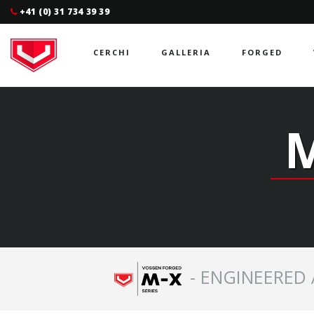
+41 (0) 31 734 39 39
CERCHI
GALLERIA
FORGED
M
- ENGINEERED 