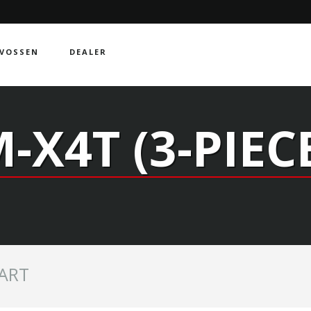
VOSSEN
DEALER
-X4T (3-PIEC
ART