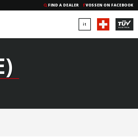
FIND A DEALER
VOSSEN ON FACEBOOK
it
E)