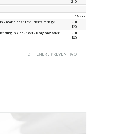
210.–
Inklusive
tin-, matte oder texturierte farbige
CHF
120.–
ichtung in Gebürstet / Klarglanz oder
CHF
180.–
OTTENERE PREVENTIVO