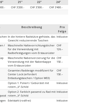
20"
21"
22"
24"
100.-
CHF 3‘200.-
CHF 3‘300.-
CHF 3‘400.-
n
Beschreibung
Pro
Felge
aschen
In die hintere Radstütze gefräste, das
Inklusive
Gewicht reduzierende Taschen
en /
Maschinelle Haltevorrichtungslöcher
CHF
für die Verwendung mit
126.–
Radbefestigungen vom Erstausrüster
Cap
Maschinelle Nabenverzierung für die
CHF
Verwendung mit der Nabenkappe
150.–
vom Erstausrüster
Gesamtes Raddesign modifiziert für
CHF
Center Lock (erfordert
150.–
Entlastungstaschen / Option W03)
Option 1: Poliert / Gebürstet mit
Inklusive
rotem „Vʼ-Schild
Option 2: Farblich passend zu Rad mit
Inklusive
passt
rotem „Vʼ-Schild
ungen
Edelstahl (rostfrei)
Inklusive