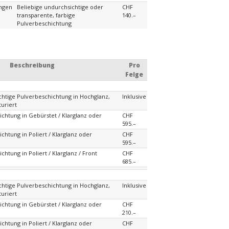
ungen
Beliebige undurchsichtige oder
CHF
transparente, farbige
140.–
Pulverbeschichtung
Beschreibung
Pro
Felge
chtige Pulverbeschichtung in Hochglanz,
Inklusive
turiert
ichtung in Gebürstet / Klarglanz oder
CHF
595.–
chtung in Poliert / Klarglanz oder
CHF
595.–
chtung in Poliert / Klarglanz / Front
CHF
685.–
chtige Pulverbeschichtung in Hochglanz,
Inklusive
turiert
ichtung in Gebürstet / Klarglanz oder
CHF
210.–
chtung in Poliert / Klarglanz oder
CHF