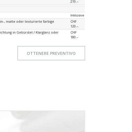
210.–
Inklusive
tin-, matte oder texturierte farbige
CHF
120.–
ichtung in Gebürstet / Klarglanz oder
CHF
180.–
OTTENERE PREVENTIVO