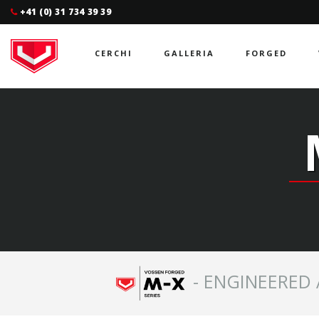
+41 (0) 31 734 39 39
CERCHI
GALLERIA
FORGED
- ENGINEERED 