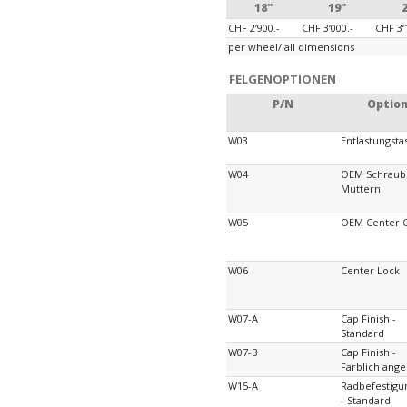
18"
19"
CHF 2‘900.-
CHF 3‘000.-
CHF 3‘
per wheel/ all dimensions
FELGENOPTIONEN
P/N
Optio
W03
Entlastungst
W04
OEM Schraub
Muttern
W05
OEM Center 
W06
Center Lock
W07-A
Cap Finish -
Standard
W07-B
Cap Finish -
Farblich ange
W15-A
Radbefestig
- Standard