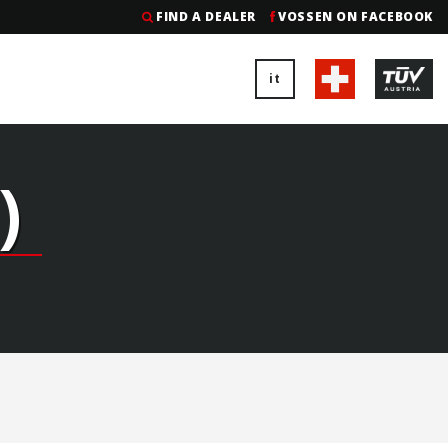
FIND A DEALER
VOSSEN ON FACEBOOK
it
)