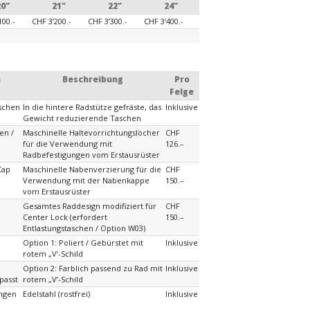
20"
21"
22"
24"
100.-
CHF 3‘200.-
CHF 3‘300.-
CHF 3‘400.-
n
Beschreibung
Pro
Felge
aschen
In die hintere Radstütze gefräste, das
Inklusive
Gewicht reduzierende Taschen
en /
Maschinelle Haltevorrichtungslöcher
CHF
für die Verwendung mit
126.–
Radbefestigungen vom Erstausrüster
Cap
Maschinelle Nabenverzierung für die
CHF
Verwendung mit der Nabenkappe
150.–
vom Erstausrüster
Gesamtes Raddesign modifiziert für
CHF
Center Lock (erfordert
150.–
Entlastungstaschen / Option W03)
Option 1: Poliert / Gebürstet mit
Inklusive
rotem „Vʼ-Schild
Option 2: Farblich passend zu Rad mit
Inklusive
passt
rotem „Vʼ-Schild
ungen
Edelstahl (rostfrei)
Inklusive