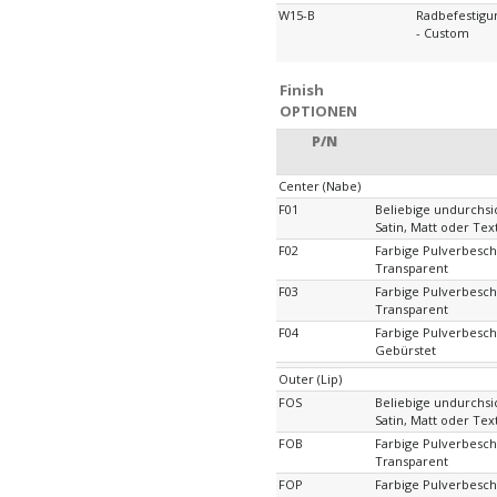
W15-B
Radbefestig
- Custom
Finish
OPTIONEN
P/N
Center (Nabe)
F01
Beliebige undurchsi
Satin, Matt oder Tex
F02
Farbige Pulverbesch
Transparent
F03
Farbige Pulverbeschi
Transparent
F04
Farbige Pulverbeschi
Gebürstet
Outer (Lip)
FOS
Beliebige undurchsi
Satin, Matt oder Tex
FOB
Farbige Pulverbesch
Transparent
FOP
Farbige Pulverbeschi