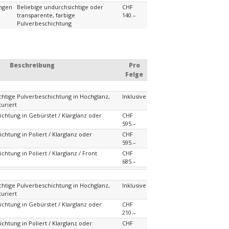
ungen
Beliebige undurchsichtige oder
CHF
transparente, farbige
140.–
Pulverbeschichtung
Beschreibung
Pro
Felge
chtige Pulverbeschichtung in Hochglanz,
Inklusive
turiert
ichtung in Gebürstet / Klarglanz oder
CHF
595.–
chtung in Poliert / Klarglanz oder
CHF
595.–
chtung in Poliert / Klarglanz / Front
CHF
685.–
chtige Pulverbeschichtung in Hochglanz,
Inklusive
turiert
ichtung in Gebürstet / Klarglanz oder
CHF
210.–
chtung in Poliert / Klarglanz oder
CHF