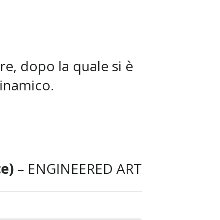
e, dopo la quale si è
dinamico.
ce)
– ENGINEERED ART