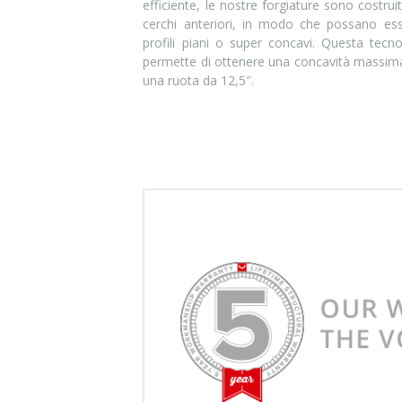
efficiente, le nostre forgiature sono costru
cerchi anteriori, in modo che possano esser
profili piani o super concavi. Questa tecno
permette di ottenere una concavità massima
una ruota da 12,5″.