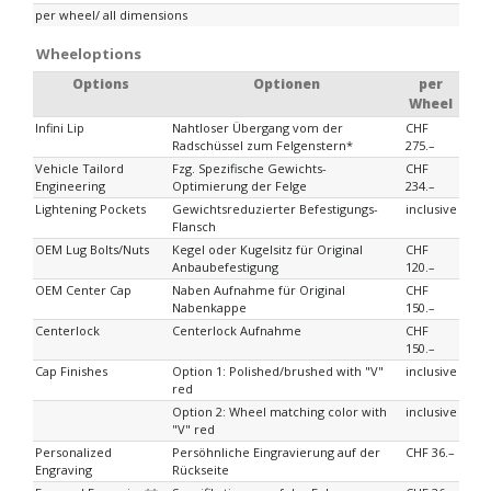
per wheel/ all dimensions
Wheeloptions
Options
Optionen
per
Wheel
Infini Lip
Nahtloser Übergang vom der
CHF
Radschüssel zum Felgenstern*
275.–
Vehicle Tailord
Fzg. Spezifische Gewichts-
CHF
Engineering
Optimierung der Felge
234.–
Lightening Pockets
Gewichtsreduzierter Befestigungs-
inclusive
Flansch
OEM Lug Bolts/Nuts
Kegel oder Kugelsitz für Original
CHF
Anbaubefestigung
120.–
OEM Center Cap
Naben Aufnahme für Original
CHF
Nabenkappe
150.–
Centerlock
Centerlock Aufnahme
CHF
150.–
Cap Finishes
Option 1: Polished/brushed with "V"
inclusive
red
Option 2: Wheel matching color with
inclusive
"V" red
Personalized
Persöhnliche Eingravierung auf der
CHF 36.–
Engraving
Rückseite