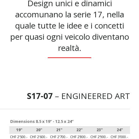
Design unici e dinamici
accomunano la serie 17, nella
quale tutte le idee e i concetti
per quasi ogni veicolo diventano
realtà.
S17-07
– ENGINEERED ART
Dimensions 8.5 x 19“ - 12.5 x 24“
19"
20"
21"
22"
23"
24"
CHF 2‘500.-
CHF 2‘600.-
CHF 2‘700.-
CHF 2‘800.-
CHF 2‘900.-
CHF 3‘000.-