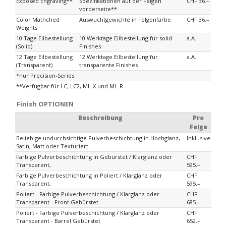
Exposed Engraving**
Spezifikationen auf der Felgen
CHF 36.–
vorderseite**
Color Mathched
Auswuchtgewichte in Felgenfarbe
CHF 36.–
Weights
10 Tage Eilbestellung
10 Werktage Eilbestellung für solid
a.A.
(Solid)
Finishes
12 Tage Eilbestellung
12 Werktage Eilbestellung für
a.A.
(Transparent)
transparente Finishes
*nur Precision-Series
**Verfügbar für LC, LC2, ML-X und ML-R
Finish OPTIONEN
Beschreibung
Pro
Felge
Beliebige undurchsichtige Pulverbeschichtung in Hochglanz,
Inklusive
Satin, Matt oder Texturiert
Farbige Pulverbeschichtung in Gebürstet / Klarglanz oder
CHF
Transparent,
595.–
Farbige Pulverbeschichtung in Poliert / Klarglanz oder
CHF
Transparent,
595.–
Poliert - Farbige Pulverbeschichtung / Klarglanz oder
CHF
Transparent - Front Gebürstet
685.–
Poliert - Farbige Pulverbeschichtung / Klarglanz oder
CHF
Transparent - Barrel Gebürstet
652.–