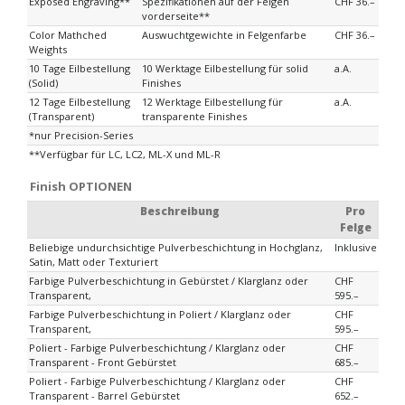
Exposed Engraving**
Spezifikationen auf der Felgen
CHF 36.–
vorderseite**
Color Mathched
Auswuchtgewichte in Felgenfarbe
CHF 36.–
Weights
10 Tage Eilbestellung
10 Werktage Eilbestellung für solid
a.A.
(Solid)
Finishes
12 Tage Eilbestellung
12 Werktage Eilbestellung für
a.A.
(Transparent)
transparente Finishes
*nur Precision-Series
**Verfügbar für LC, LC2, ML-X und ML-R
Finish OPTIONEN
Beschreibung
Pro
Felge
Beliebige undurchsichtige Pulverbeschichtung in Hochglanz,
Inklusive
Satin, Matt oder Texturiert
Farbige Pulverbeschichtung in Gebürstet / Klarglanz oder
CHF
Transparent,
595.–
Farbige Pulverbeschichtung in Poliert / Klarglanz oder
CHF
Transparent,
595.–
Poliert - Farbige Pulverbeschichtung / Klarglanz oder
CHF
Transparent - Front Gebürstet
685.–
Poliert - Farbige Pulverbeschichtung / Klarglanz oder
CHF
Transparent - Barrel Gebürstet
652.–