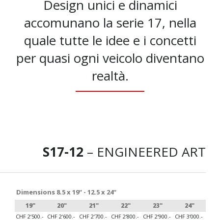
Design unici e dinamici
accomunano la serie 17, nella
quale tutte le idee e i concetti
per quasi ogni veicolo diventano
realtà.
S17-12
– ENGINEERED ART
Dimensions 8.5 x 19“ - 12.5 x 24“
19"
20"
21"
22"
23"
24"
CHF 2‘500.-
CHF 2‘600.-
CHF 2‘700.-
CHF 2‘800.-
CHF 2‘900.-
CHF 3‘000.-