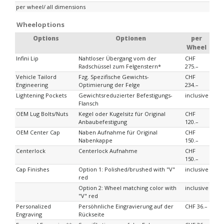
per wheel/ all dimensions
Wheeloptions
Options
Optionen
per
Wheel
Infini Lip
Nahtloser Übergang vom der
CHF
Radschüssel zum Felgenstern*
275.–
Vehicle Tailord
Fzg. Spezifische Gewichts-
CHF
Engineering
Optimierung der Felge
234.–
Lightening Pockets
Gewichtsreduzierter Befestigungs-
inclusive
Flansch
OEM Lug Bolts/Nuts
Kegel oder Kugelsitz für Original
CHF
Anbaubefestigung
120.–
OEM Center Cap
Naben Aufnahme für Original
CHF
Nabenkappe
150.–
Centerlock
Centerlock Aufnahme
CHF
150.–
Cap Finishes
Option 1: Polished/brushed with "V"
inclusive
red
Option 2: Wheel matching color with
inclusive
"V" red
Personalized
Persöhnliche Eingravierung auf der
CHF 36.–
Engraving
Rückseite