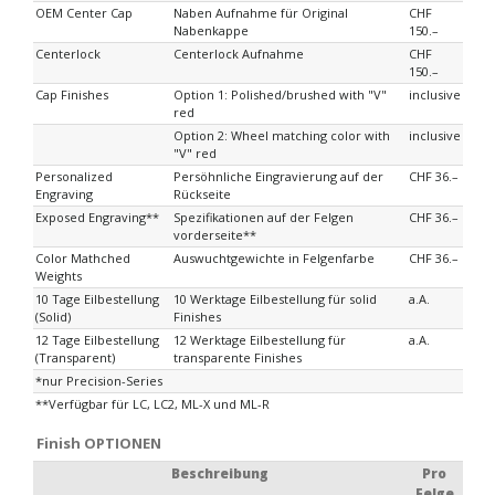
OEM Center Cap
Naben Aufnahme für Original
CHF
Nabenkappe
150.–
Centerlock
Centerlock Aufnahme
CHF
150.–
Cap Finishes
Option 1: Polished/brushed with "V"
inclusive
red
Option 2: Wheel matching color with
inclusive
"V" red
Personalized
Persöhnliche Eingravierung auf der
CHF 36.–
Engraving
Rückseite
Exposed Engraving**
Spezifikationen auf der Felgen
CHF 36.–
vorderseite**
Color Mathched
Auswuchtgewichte in Felgenfarbe
CHF 36.–
Weights
10 Tage Eilbestellung
10 Werktage Eilbestellung für solid
a.A.
(Solid)
Finishes
12 Tage Eilbestellung
12 Werktage Eilbestellung für
a.A.
(Transparent)
transparente Finishes
*nur Precision-Series
**Verfügbar für LC, LC2, ML-X und ML-R
Finish OPTIONEN
Beschreibung
Pro
Felge