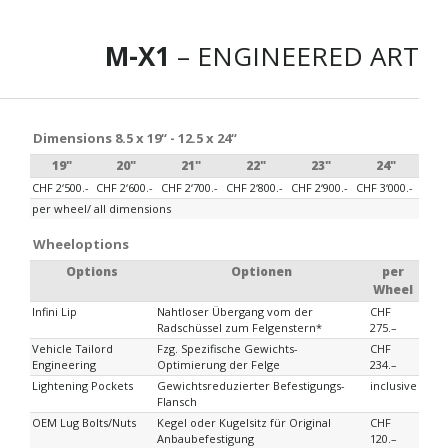
M-X1
– ENGINEERED ART
Dimensions 8.5 x 19“ - 12.5 x 24“
19"
20"
21"
22"
23"
24"
CHF 2‘500.-
CHF 2‘600.-
CHF 2‘700.-
CHF 2‘800.-
CHF 2‘900.-
CHF 3‘000.-
per wheel/ all dimensions
Wheeloptions
Options
Optionen
per
Wheel
Infini Lip
Nahtloser Übergang vom der
CHF
Radschüssel zum Felgenstern*
275.–
Vehicle Tailord
Fzg. Spezifische Gewichts-
CHF
Engineering
Optimierung der Felge
234.–
Lightening Pockets
Gewichtsreduzierter Befestigungs-
inclusive
Flansch
OEM Lug Bolts/Nuts
Kegel oder Kugelsitz für Original
CHF
Anbaubefestigung
120.–