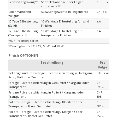
Exposed Engraving**
Spezifikationen auf der Felgen
CHF 36.–
vorderseite**
Color Mathched
Auswuchtgewichte in Felgenfarbe
CHF 36.–
Weights
10 Tage Eilbestellung
10 Werktage Eilbestellung für solid
a.A.
(Solid)
Finishes
12 Tage Eilbestellung
12 Werktage Eilbestellung für
a.A.
(Transparent)
transparente Finishes
*nur Precision-Series
**Verfügbar für LC, LC2, ML-X und ML-R
Finish OPTIONEN
Beschreibung
Pro
Felge
Beliebige undurchsichtige Pulverbeschichtung in Hochglanz,
Inklusive
Satin, Matt oder Texturiert
Farbige Pulverbeschichtung in Gebürstet / Klarglanz oder
CHF
Transparent,
595.–
Farbige Pulverbeschichtung in Poliert / Klarglanz oder
CHF
Transparent,
595.–
Poliert - Farbige Pulverbeschichtung / Klarglanz oder
CHF
Transparent - Front Gebürstet
685.–
Poliert - Farbige Pulverbeschichtung / Klarglanz oder
CHF
Transparent - Barrel Gebürstet
652.–