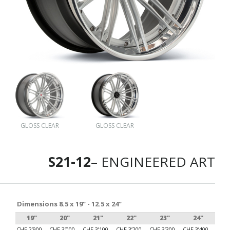
GLOSS CLEAR
GLOSS CLEAR
S21-12
– ENGINEERED ART
Dimensions 8.5 x 19“ - 12.5 x 24“
19"
20"
21"
22"
23"
24"
CHF 2’900.–
CHF 3’000.–
CHF 3’100.–
CHF 3’200.–
CHF 3’300.–
CHF 3’400.–