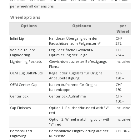
per wheel/ all dimensions
Wheeloptions
Options
Optionen
per
Wheel
Infini Lip
Nahtloser Übergang vom der
CHF
Radschüssel zum Felgenstern*
275.–
Vehicle Tailord
Fzg. Spezifische Gewichts-
CHF
Engineering
Optimierung der Felge
234.–
Lightening Pockets
Gewichtsreduzierter Befestigungs-
inclusive
Flansch
OEM Lug Bolts/Nuts
Kegel oder Kugelsitz für Original
CHF
Anbaubefestigung
120.–
OEM Center Cap
Naben Aufnahme für Original
CHF
Nabenkappe
150.–
Centerlock
Centerlock Aufnahme
CHF
150.–
Cap Finishes
Option 1: Polished/brushed with "V"
inclusive
red
Option 2: Wheel matching color with
inclusive
"V" red
Personalized
Persöhnliche Eingravierung auf der
CHF 36.–
Engraving
Rückseite