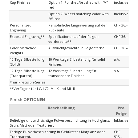
Cap Finishes
Option 1: Polished/brushed with "V"
inclusive
red
Option 2: Wheel matching color with
inclusive
"V" red
Personalized
Persöhnliche Eingravierung auf der
CHF 36.–
Engraving
Rückseite
Exposed Engraving**
Spezifikationen auf der Felgen
CHF 36.–
vorderseite**
Color Mathched
Auswuchtgewichte in Felgenfarbe
CHF 36.–
Weights
10 Tage Eilbestellung
10 Werktage Eilbestellung für solid
a.A.
(Solid)
Finishes
12 Tage Eilbestellung
12 Werktage Eilbestellung für
a.A.
(Transparent)
transparente Finishes
*nur Precision-Series
**Verfügbar für LC, LC2, ML-X und ML-R
Finish OPTIONEN
Beschreibung
Pro
Felge
Beliebige undurchsichtige Pulverbeschichtung in Hochglanz,
Inklusive
Satin, Matt oder Texturiert
Farbige Pulverbeschichtung in Gebürstet / Klarglanz oder
CHF
Transparent,
595.–