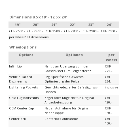
Dimensions 8.5 x 19“ - 12.5 x 24“
19"
20"
21"
22"
23"
24"
CHF 2‘500.-
CHF 2‘600.-
CHF 2‘700.-
CHF 2‘800.-
CHF 2‘900.-
CHF 3‘000.-
per wheel/ all dimensions
Wheeloptions
Options
Optionen
per
Wheel
Infini Lip
Nahtloser Übergang vom der
CHF
Radschüssel zum Felgenstern*
275.–
Vehicle Tailord
Fzg. Spezifische Gewichts-
CHF
Engineering
Optimierung der Felge
234.–
Lightening Pockets
Gewichtsreduzierter Befestigungs-
inclusive
Flansch
OEM Lug Bolts/Nuts
Kegel oder Kugelsitz für Original
CHF
Anbaubefestigung
120.–
OEM Center Cap
Naben Aufnahme für Original
CHF
Nabenkappe
150.–
Centerlock
Centerlock Aufnahme
CHF
150.–