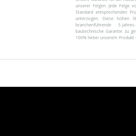
unserer Felgen. Jede Felge 
Standard entsprechenden Prü
unterzogen. Diese hohen S
branchenführende 5-Jahre
bautechnische Garantie zu gew
100% hinter unserem Produkt 