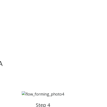
A
Step 4