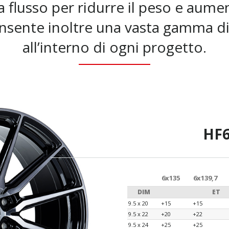
 a flusso per ridurre il peso e aumen
nsente inoltre una vasta gamma di
all’interno di ogni progetto.
HF
6x135
6x139,7
DIM
ET
9.5 x 20
+15
+15
9.5 x 22
+20
+22
9.5 x 24
+25
+25