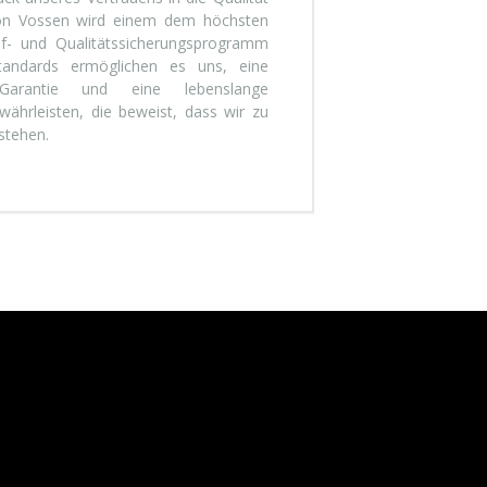
von Vossen wird einem dem höchsten
f- und Qualitätssicherungsprogramm
tandards ermöglichen es uns, eine
s-Garantie und eine lebenslange
ährleisten, die beweist, dass wir zu
stehen.