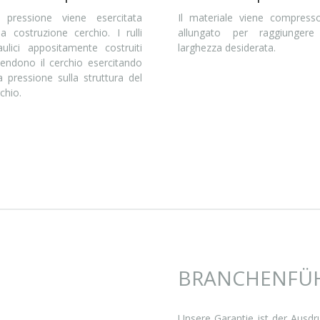
 pressione viene esercitata
Il materiale viene compress
la costruzione cerchio. I rulli
allungato per raggiungere
raulici appositamente costruiti
larghezza desiderata.
tendono il cerchio esercitando
a pressione sulla struttura del
chio.
BRANCHENFÜH
Unsere Garantie ist der Ausdr