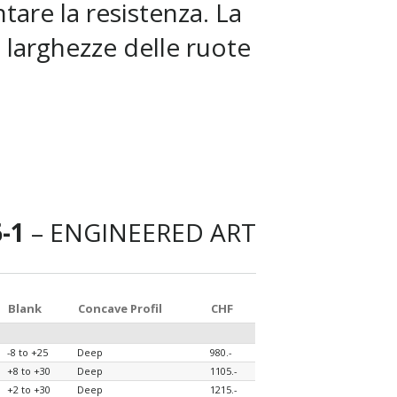
tare la resistenza. La
 larghezze delle ruote
6-1
– ENGINEERED ART
Blank
Concave Profil
CHF
-8 to +25
Deep
980.-
+8 to +30
Deep
1105.-
+2 to +30
Deep
1215.-